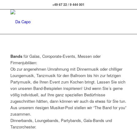
+49 67 22 / 9 444 001
Bands
für Galas, Coroporate-Events, Messen oder
Firmenjubiläen:
Ob zur angenehmen Umrahmung mit Dinnermusik oder chilliger
Loungemusik, Tanzmusik für den Ballroom bis hin zur fetzigen
Partymusik, die Ihren Event zum Kochen bringt. Lassen Sie sich
von unseren Band-Beispielen inspirieren! Und wenn Sie´s gerne
völlig individuell, auf Ihre ganz speziellen Bedürfnisse
zugeschnitten hätten, dann können wir auch da etwas für Sie tun.
Aus unserem riesigen Musiker-Pool stellen wir “The Band for you”
zusammen.
Dinnerbands, Loungebands, Partybands, Gala-Bands und
Tanzorchester.