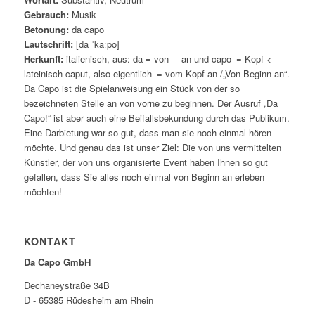
Gebrauch:
Musik
Betonung:
da capo
Lautschrift:
[da ˈkaːpo]
Herkunft:
italienisch, aus: da = von – an und capo = Kopf <
lateinisch caput, also eigentlich = vom Kopf an /„Von Beginn an“.
Da Capo ist die Spielanweisung ein Stück von der so
bezeichneten Stelle an von vorne zu beginnen. Der Ausruf „Da
Capo!“ ist aber auch eine Beifallsbekundung durch das Publikum.
Eine Darbietung war so gut, dass man sie noch einmal hören
möchte. Und genau das ist unser Ziel: Die von uns vermittelten
Künstler, der von uns organisierte Event haben Ihnen so gut
gefallen, dass Sie alles noch einmal von Beginn an erleben
möchten!
KONTAKT
Da Capo GmbH
Dechaneystraße 34B
D - 65385 Rüdesheim am Rhein