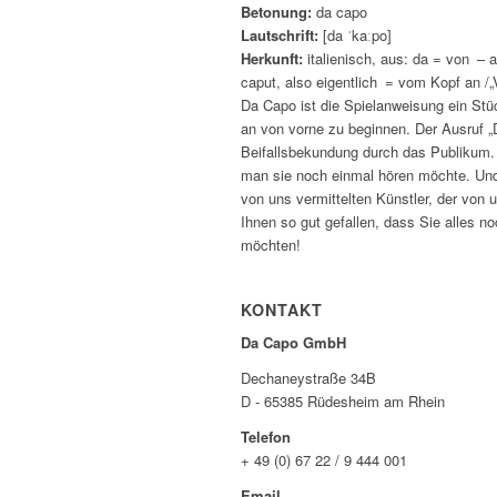
Betonung:
da capo
Lautschrift:
[da ˈkaːpo]
Herkunft:
italienisch, aus: da = von – 
caput, also eigentlich = vom Kopf an /„
Da Capo ist die Spielanweisung ein Stü
an von vorne zu beginnen. Der Ausruf „
Beifallsbekundung durch das Publikum. 
man sie noch einmal hören möchte. Und 
von uns vermittelten Künstler, der von 
Ihnen so gut gefallen, dass Sie alles n
möchten!
KONTAKT
Da Capo GmbH
Dechaneystraße 34B
D - 65385 Rüdesheim am Rhein
Telefon
+ 49 (0) 67 22 / 9 444 001
Email