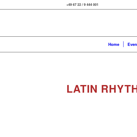
+49 67 22 / 9 444 001
Home
Even
LATIN RHYT