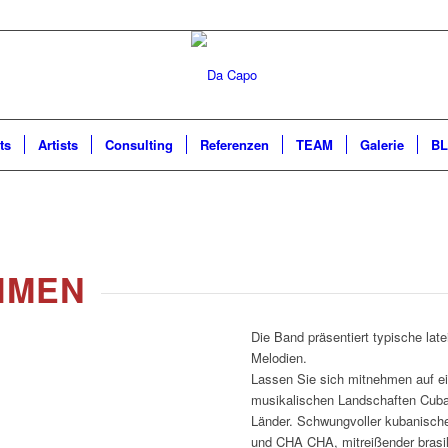
ts
Artists
Consulting
Referenzen
TEAM
Galerie
B
HMEN
1
2
3
Die Band präsentiert typische la
Melodien.
Lassen Sie sich mitnehmen auf e
musikalischen Landschaften Cuba
Länder. Schwungvoller kubanische
und CHA CHA, mitreißender brasi